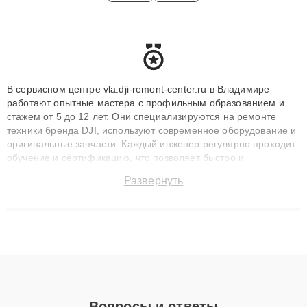
В сервисном центре vla.dji-remont-center.ru в Владимире
работают опытные мастера с профильным образованием и
стажем от 5 до 12 лет. Они специализируются на ремонте
техники бренда DJI, используют современное оборудование и
оригинальные запчасти. Каждый инженер регулярно проходит
обучение и сертификацию, что позволяет быстро и
точноdiagnostikировать поломки и восстанавливать технику с
Развернуть
сохранением гарантии до 3 лет. Наши мастера решают
сложные случаи: от замены матриц и материнских плат до
ремонта после залития и восстановления данных. Благодаря
высокой квалификации и ответственному подходу клиенты
получают быстрый, качественный ремонт и понятные
объяснения по результатам диагностики.
Вопросы и ответы